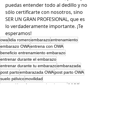
puedas entender todo al dedillo y no 
sólo certificarte con nosotros, sino 
SER UN GRAN PROFESIONAL, que es 
lo verdaderamente importante. ¡Te 
esperamos!
owa
lidia romero
embarazo
entrenamiento
embarazo OWA
entrena con OWA
beneficio entrenamiento embarazo
entrenar durante el embarazo
entrenar durante tu embarazo
embarazada
post parto
embarazada OWA
post parto OWA
suelo pélvico
movilidad
core y glúteo fuerte en el embarazo
CORE
parto consciente
parto en movimiento
formación
POSTPARTO
EMBARAZO
EJERCICIOS