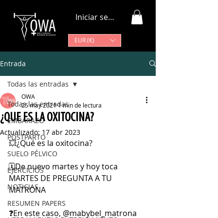
Iniciar sesión
EUR (€)
Entrada
Todas las entradas
OWA
Todas las entradas
25 may 2021
1 min de lectura
¿QUE ES LA OXITOCINA?
EMBARAZO
Actualizado:
17 abr 2023
POSTPARTO
💥¿Qué es la oxitocina?
SUELO PÉLVICO
🗓️De nuevo martes y hoy toca 
EJERCICIOS
MARTES DE PREGUNTA A TU 
NOTICIAS
MATRONA
RESUMEN PAPERS
❓En este caso, @mabybel_matrona 