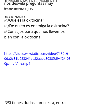
HERRAMIENTAS ENTRENAMIENTO
nos desvela preguntas muy 
importantes.
MATRO-CONSEJOS
DICCIONARIO
✅¿Qué es la oxitocina?
✅¿De quién es enemiga la oxitocina?
✅Consejos para que nos llevemos 
bien con la oxitocina
https://video.wixstatic.com/video/7139c9_
0da2c31b683241ec82aacd30385d94f2/108
0p/mp4/file.mp4
💬Si tienes dudas como esta, entra 