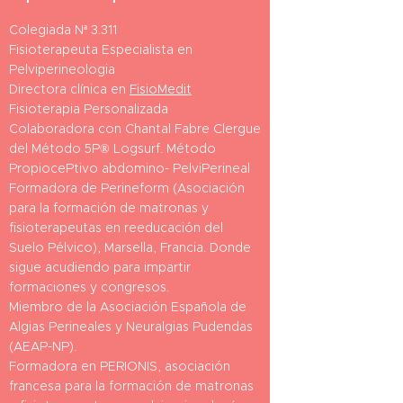
Colegiada Nª 3.311
Fisioterapeuta Especialista en
Pelviperineologia
Directora clínica en
FisioMedit
Fisioterapia Personalizada
Colaboradora con Chantal Fabre Clergue
del Método 5P® Logsurf. Método
PropiocePtivo abdomino- PelviPerineal
Formadora de Perineform (Asociación
para la formación de matronas y
fisioterapeutas en reeducación del
Suelo Pélvico), Marsella, Francia. Donde
sigue acudiendo para impartir
formaciones y congresos.
Miembro de la Asociación Española de
Algias Perineales y Neuralgias Pudendas
(AEAP-NP).
Formadora en PERIONIS, asociación
francesa para la formación de matronas