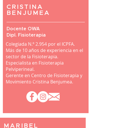
Project.
CRISTINA
Entrenadora personal especialista en
BENJUMEA
embarazo y post-parto, con más de 11
años en el mundo fitness.
Docente OWA
Máster en Entrenamiento Personal. por
Dipl. Fisioterapia
Univ. de Granada.
Colegiada N.º 2.954 por el ICPFA​.
Profesora en diferentes Másters y
Más de 10 años de experiencia en el
Cursos de Post-Grado (UCA, UAL, CEU,
sector de la Fisioterapia.
UGR, etc).
Especialista en Fisioterapia
Pelviperineal.
Gerente en Centro de Fisioterapia y
Ver más
Movimiento Cristina Benjumea.
MARIBEL