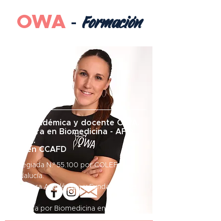
OWA
Formación
-
LIDIA
ROMERO
Dir. Académica y docente OWA.
Doctora en Biomedicina - AF y
Salud.
Lic. en CCAFD
Colegiada N.º 55.100 por COLEF
Andalucía.
Directora Académica y Fundadora de
OWA.
Doctora
por Biomedicina en la Univ. de
Granada dentro del proyecto GestaFit