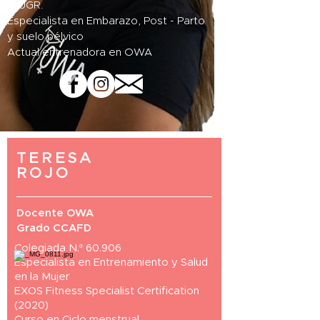
la UGR.
Especialista en Embarazo, Post - Parto
y suelo pélvico
Actual entrenadora en OWA
TERESA
ROJO
Docente OWA
Grado CCAFD
Colegiada N.º 60.906
Especialista en Entrenamiento y Salud
en la Mujer
EXOS Fitness Specialist Certification
(2020)
Curso en Ciclo menstrual,