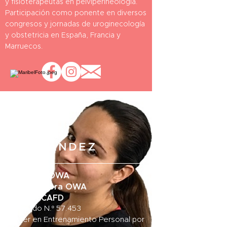
y fisioterapeutas en pelviperineología.
Participación como ponente en diversos
congresos y jornadas de uroginecología
y obstetricia en España, Francia y
Marruecos.
PURI
FERNÁNDEZ
Docente OWA
Entrenadora OWA
Grad. CCAFD
Colegiado N.º 57.453
​Máster en Entrenamiento Personal por