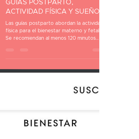
Lidia Romero (Educadora Física Deportiva)
25 ago 2025
3 min de lectura
ACTUALIZACIONES 2025:
GUÍAS POSTPARTO,
ACTIVIDAD FÍSICA Y SUEÑO
Las guías postparto abordan la actividad
física para el bienestar materno y fetal.
Se recomiendan al menos 120 minutos
semanales de actividad física moderada-
vigorosa. La movilización precoz y el
entrenamiento del suelo pélvico son
fundamentales. La progresión del
ejercicio debe ser individualizada y
guiada por los síntomas. El apoyo social y
el sueño de calidad son clave para la
recuperación postparto.