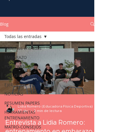
Blog
Todas las entradas
Todas las entradas
EMBARAZO
POSTPARTO
SUELO PÉLVICO
EJERCICIOS
NOTICIAS
RESUMEN PAPERS
Lidia Romero (Educadora Física Deportiva)
27 abr
2 min de lectura
HERRAMIENTAS
ENTRENAMIENTO
Entrevista a Lidia Romero:
MATRO-CONSEJOS
entrenamiento en embarazo y