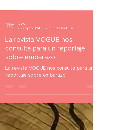
OWA
26 sept 2024
2 min de lectura
La revista VOGUE nos
consulta para un reportaje
sobre embarazo
La revista VOGUE nos consulta para un
reportaje sobre embarazo.