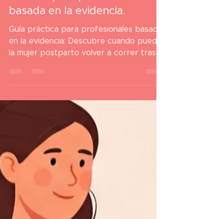
RUNNER POSTPARTO: Guía
Práctica para profesionales
basada en la evidencia.
Guía práctica para profesionales basada
en la evidencia: Descubre cuando puede
la mujer postparto volver a correr tras el
parto: Consejos de recuperación,
ejercicios progresivos y pautas para
retomar el running de forma segura.