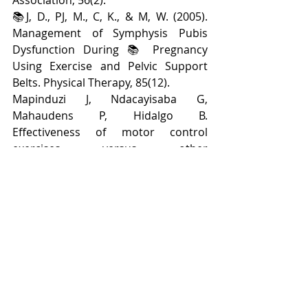
📚J, D., PJ, M., C, K., & M, W. (2005). 
Management of Symphysis Pubis 
Dysfunction During 📚 Pregnancy 
Using Exercise and Pelvic Support 
Belts. Physical Therapy, 85(12).
Mapinduzi J, Ndacayisaba G, 
Mahaudens P, Hidalgo B. 
Effectiveness of motor control 
exercises versus other 
musculoskeletal therapies in patients 
with pelvic girdle pain of sacroiliac 
joint origin: A systematic review with 
meta-analysis of randomized 
controlled trials. J Back Musculoskelet 
Rehabil. 2022;35(4):713-728. doi: 
10.3233/BMR-210108. PMID: 
34957990.
📚National Guideline Alliance (UK). 