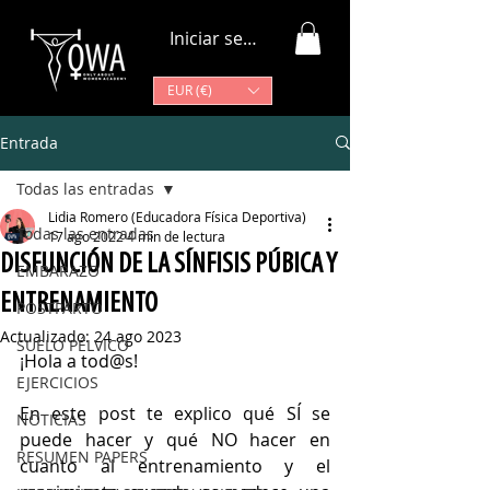
Iniciar sesión
EUR (€)
Entrada
Todas las entradas
Lidia Romero (Educadora Física Deportiva)
Todas las entradas
17 ago 2022
4 min de lectura
DISFUNCIÓN DE LA SÍNFISIS PÚBICA Y
EMBARAZO
ENTRENAMIENTO
POSTPARTO
Actualizado:
24 ago 2023
SUELO PÉLVICO
¡Hola a tod@s! 
EJERCICIOS
En este post te explico qué SÍ se 
NOTICIAS
puede hacer y qué NO hacer en 
RESUMEN PAPERS
cuanto al entrenamiento y el 