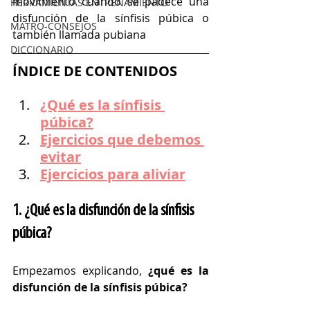
movimiento cuando se padece una 
HERRAMIENTAS ENTRENAMIENTO
disfunción de la sínfisis púbica o 
MATRO-CONSEJOS
también llamada pubiana
DICCIONARIO
ÍNDICE DE CONTENIDOS
¿Qué es la sínfisis 
púbica?
Ejercicios que debemos 
evitar
Ejercicios para aliviar
1. ¿Qué es la disfunción de la sínfisis 
púbica?
Empezamos explicando, 
¿qué es la 
disfunción de la sínfisis púbica?