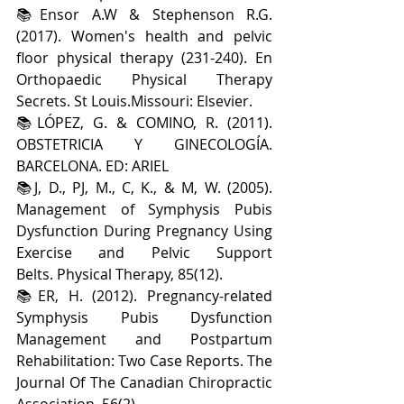
📚Ensor A.W & Stephenson R.G. 
(2017). Women's health and pelvic 
floor physical therapy (231-240). En 
Orthopaedic Physical Therapy 
Secrets. St Louis.Missouri: Elsevier.
📚LÓPEZ, G. & COMINO, R. (2011). 
OBSTETRICIA Y GINECOLOGÍA. 
BARCELONA. ED: ARIEL
📚J, D., PJ, M., C, K., & M, W. (2005). 
Management of Symphysis Pubis 
Dysfunction During Pregnancy Using 
Exercise and Pelvic Support 
Belts. Physical Therapy, 85(12).
📚ER, H. (2012). Pregnancy-related 
Symphysis Pubis Dysfunction 
Management and Postpartum 
Rehabilitation: Two Case Reports. The 
Journal Of The Canadian Chiropractic 
Association, 56(2).