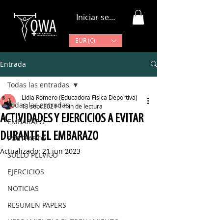
Iniciar sesión
EUR (€)
Entrada
Todas las entradas
Lidia Romero (Educadora Física Deportiva)
Todas las entradas
13 sept 2021
1 min de lectura
ACTIVIDADES Y EJERCICIOS A EVITAR
EMBARAZO
DURANTE EL EMBARAZO
POSTPARTO
Actualizado:
21 jun 2023
SUELO PÉLVICO
EJERCICIOS
NOTICIAS
RESUMEN PAPERS