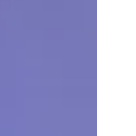
fundamentales. La progresión del
ejercicio debe ser individualizada y guiada
por los síntomas. El apoyo social y el
sueño de calidad son clave para la
recuperación postparto.