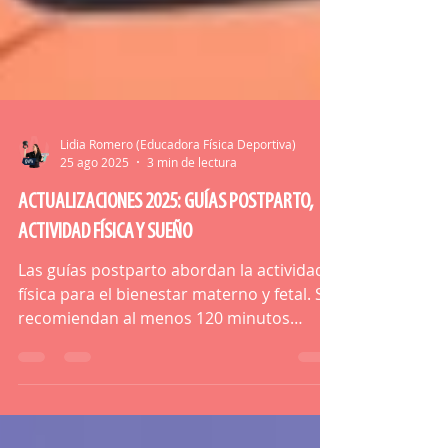
Lidia Romero (Educadora Física Deportiva)
25 ago 2025
3 min de lectura
ACTUALIZACIONES 2025: GUÍAS POSTPARTO,
ACTIVIDAD FÍSICA Y SUEÑO
Las guías postparto abordan la actividad
física para el bienestar materno y fetal. Se
recomiendan al menos 120 minutos
semanales de actividad física moderada-
vigorosa. La movilización precoz y el
entrenamiento del suelo pélvico son