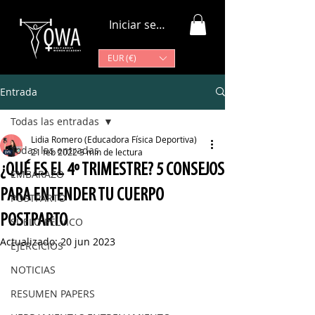
Iniciar sesión
EUR (€)
Entrada
Todas las entradas
Lidia Romero (Educadora Física Deportiva)
Todas las entradas
21 feb 2022
3 min de lectura
¿QUÉ ES EL 4º TRIMESTRE? 5 CONSEJOS
EMBARAZO
PARA ENTENDER TU CUERPO
POSTPARTO
POSTPARTO
SUELO PÉLVICO
Actualizado:
20 jun 2023
EJERCICIOS
NOTICIAS
RESUMEN PAPERS