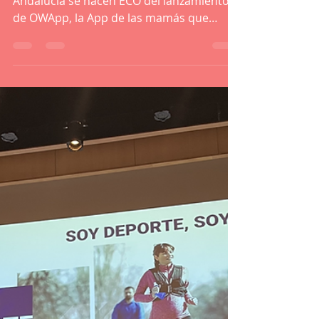
13 ene 2022
4 min de lectura
Lanzamos OWApp, gracias a la aceleradora AOF
promovida por Telefónica y la Junta de
Andalucía
Diferentes medios de comunicación de
Andalucía se hacen ECO del lanzamiento
de OWApp, la App de las mamás que
entrenan.