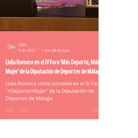
OWA
6 dic 2021
1 min de lectura
Lidia Romero en el IV Foro ‘Más Deporte, Más