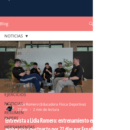
Blog
NOTICIAS
Todas las
entradas
EMBARAZO
POSTPARTO
SUELO
PÉLVICO
EJERCICIOS
NOTICIAS
Lidia Romero (Educadora Física Deportiva)
27 abr
2 min de lectura
RESUMEN
PAPERS
Entrevista a Lidia Romero: entrenamiento en
HERRAMIENTAS
embarazo y postparto por 27 días por España