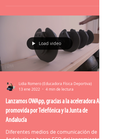
OWA ejemplo de empresa liderada en
femenino
Nuestra directora académica Lidia
Romero en el Desayuno de Redacción
sobre Mujer y emprendimiento
organizado por Grupo Joly y Telefónica.
Load video
Lidia Romero (Educadora Física Deportiva)