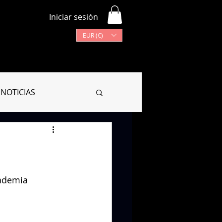
Iniciar sesión
EUR (€)
Más
Lista de programas
NOTICIAS
CIONARIO
cademia 