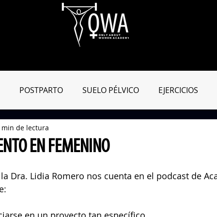
Aula Virtual
OWApp
Entreno Online
Blog
Tienda
POSTPARTO
SUELO PÉLVICO
EJERCICIOS
 min de lectura
MIENTAS ENTRENAMIENTO
MATRO-CONSEJOS
DIC
NTO EN FEMENINO
ra la Dra. Lidia Romero nos cuenta en el podcast de A
e:
ciarse en un proyecto tan específico