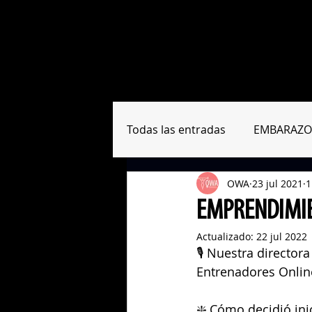
Sobre nosotras
Formación
Todas las entradas
EMBARAZO
OWA
23 jul 2021
1
RESUMEN PAPERS
HERRA
EMPRENDIMIE
Actualizado:
22 jul 2022
🎙️ Nuestra directo
Entrenadores Onlin
❇️ Cómo decidió ini