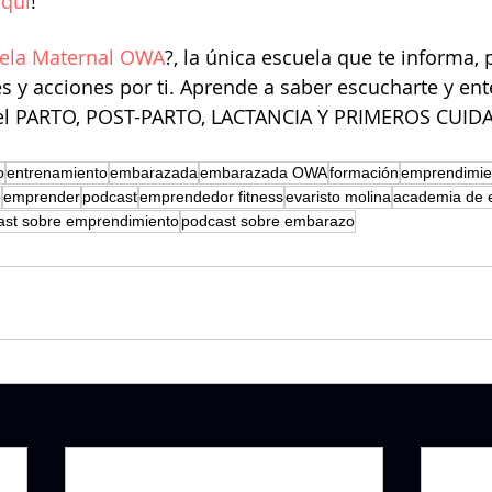
aquí
!
uela Maternal OWA
?, la única escuela que te informa, 
s y acciones por ti. Aprende a saber escucharte y ent
del PARTO, POST-PARTO, LACTANCIA Y PRIMEROS CUID
o
entrenamiento
embarazada
embarazada OWA
formación
emprendimie
o
emprender
podcast
emprendedor fitness
evaristo molina
academia de e
ast sobre emprendimiento
podcast sobre embarazo