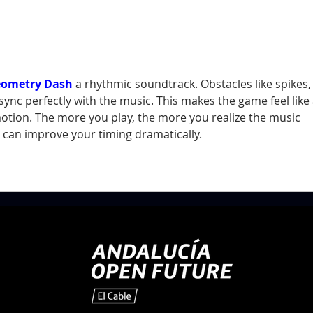
La revista VOGUE nos consulta para un
Univer
reportaje sobre embarazo
proyec
ometry Dash
 a rhythmic soundtrack. Obstacles like spikes,
ync perfectly with the music. This makes the game feel like 
ion. The more you play, the more you realize the music 
 can improve your timing dramatically.