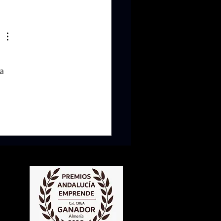
sidad de Loyola y OWA se unen en el
to E-Perinatal
 
a 