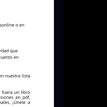
sonline o en 
 
rdad que 
cuento en 
 nuestra lista 
fuera un libro 
iones en pdf, 
les, ¡Únete a 