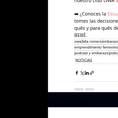
nuestro club OWA
 
➡️ ¿Conoces la
 Esc
tomes las decisione
qués y para qués 
BEBÉ.
owa
lidia romero
embaraz
emprendimiento femenin
podcast y embarazo
podc
NOTICIAS
Entradas recientes