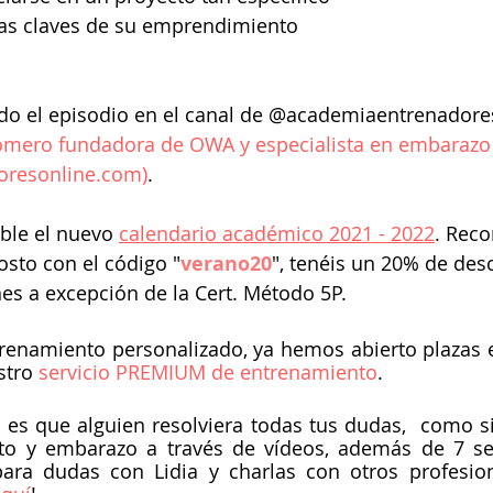
las claves de su emprendimiento 
odo el episodio en el canal de @academiaentrenadore
omero fundadora de OWA y especialista en embarazo
oresonline.com)
.
ible el nuevo 
calendario académico 2021 - 2022
. Reco
osto con el código "
verano20
", tenéis un 20% de des
es a excepción de la Cert. Método 5P.
renamiento personalizado, ya hemos abierto plazas en
stro
 servicio PREMIUM de entrenamiento
.
 es que alguien resolviera todas tus dudas,  como si 
to y embarazo a través de vídeos, además de 7 ses
ra dudas con Lidia y charlas con otros profesiona