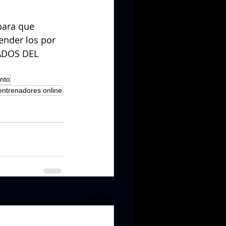
para que 
ender los por 
ADOS DEL 
nto
ntrenadores online
Ver todo