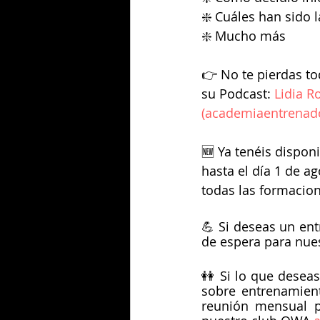
❇️ Cuáles han sido 
❇️ Mucho más
👉 No te pierdas t
su Podcast: 
Lidia R
(academiaentrenad
🆕 Ya tenéis dispon
hasta el día 1 de ag
todas las formacion
💪 Si deseas un ent
de espera para nue
👭 Si lo que deseas
sobre entrenamien
reunión mensual pa