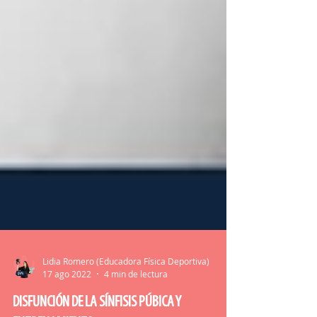
Lidia Romero (Educadora Física Deportiva)
17 ago 2022
4 min de lectura