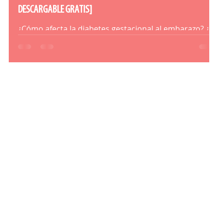
DESCARGABLE GRATIS]
a
¿Cómo afecta la diabetes gestacional al embarazo? ¿y
al entrenamiento? Descubre un poco más sobre ella.