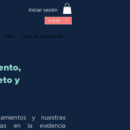
Iniciar sesión
EUR (€)
Más
Lista de programas
ento,
eto y
amientos y nuestras
das en la evidencia