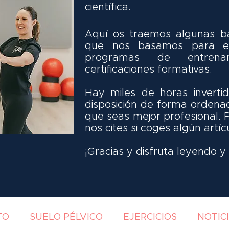
científica.
Aquí os traemos algunas ba
que nos basamos para el
programas de entrena
certificaciones formativas.
Hay miles de horas invert
disposición de forma ordena
que seas mejor profesional. 
nos cites si coges algún artíc
¡Gracias y disfruta leyendo 
TO
SUELO PÉLVICO
EJERCICIOS
NOTIC