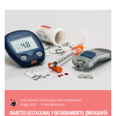
O-CONSEJOS
DICCIONARIO
Lidia Romero (Educadora Física Deportiva)
9 ago 2022
6 min de lectura
DIABETES GESTACIONAL Y ENTRENAMIENTO. [INFOGRAFÍA