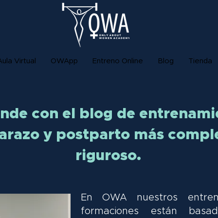
Aula Virtual
OWApp
Entreno Online
Blog
Tienda
nde con el blog de entrenami
razo y postparto más compl
riguroso.
En OWA nuestros entren
formaciones están basa