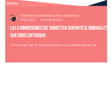
Lidia Romero (Educadora Física Deportiva)
27 jul 2022
2 min de lectura
LAS 6 DIMENSIONES DEL BIENESTAR DURANTE EL EMBARAZO
QUE DEBES ENTRENAR
¿Conoces las 6 dimensiones que debe tener el
entrenamiento más allá de la física? Descúbrelas aquí.