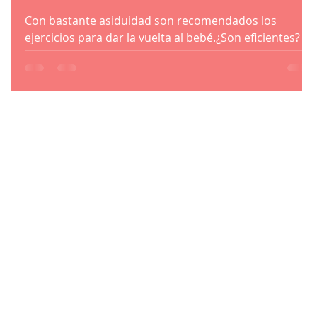
Con bastante asiduidad son recomendados los
ejercicios para dar la vuelta al bebé.¿Son eficientes?
¿Tienen evidencia?Te lo cuento en el post