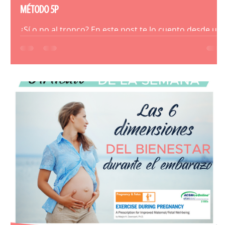
MÉTODO 5P
¿Sí o no al tronco? En este post te lo cuento desde un
visión de análisis basado en la evidencia y en la praxis.