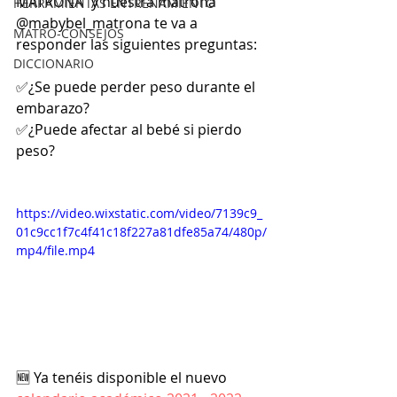
MATRONA" y nuestra matrona 
HERRAMIENTAS ENTRENAMIENTO
@mabybel_matrona te va a 
MATRO-CONSEJOS
responder las siguientes preguntas:
DICCIONARIO
✅¿Se puede perder peso durante el 
embarazo?
✅¿Puede afectar al bebé si pierdo 
peso?
https://video.wixstatic.com/video/7139c9_
01c9cc1f7c4f41c18f227a81dfe85a74/480p/
mp4/file.mp4
🆕 Ya tenéis disponible el nuevo 