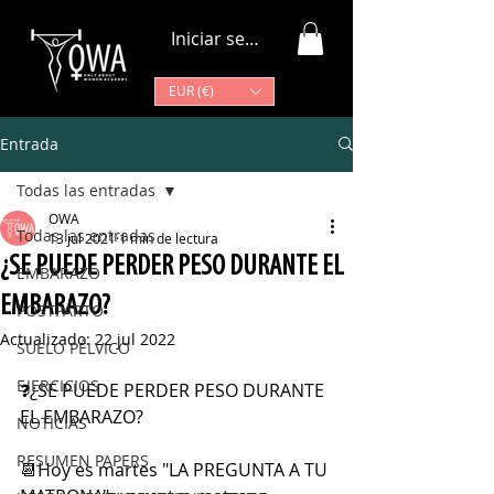
Iniciar sesión
EUR (€)
Entrada
Todas las entradas
OWA
Todas las entradas
13 jul 2021
1 min de lectura
¿SE PUEDE PERDER PESO DURANTE EL
EMBARAZO
EMBARAZO?
POSTPARTO
Actualizado:
22 jul 2022
SUELO PÉLVICO
EJERCICIOS
❓¿SE PUEDE PERDER PESO DURANTE 
EL EMBARAZO?
NOTICIAS
RESUMEN PAPERS
📆Hoy es martes "LA PREGUNTA A TU 