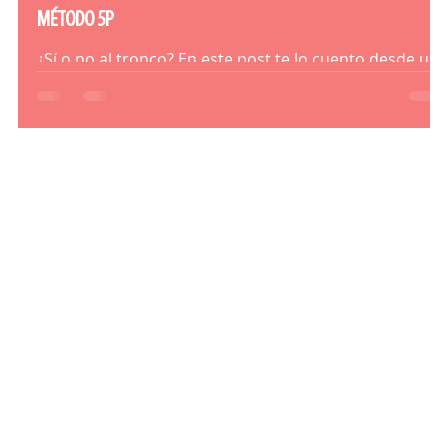
MÉTODO 5P
¿Sí o no al tronco? En este post te lo cuento desde una
visión de análisis basado en la evidencia y en la praxis.