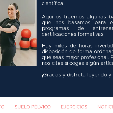
científica.
Aquí os traemos algunas ba
que nos basamos para el
programas de entrena
certificaciones formativas.
Hay miles de horas invert
disposición de forma ordena
que seas mejor profesional. 
nos cites si coges algún artíc
¡Gracias y disfruta leyendo 
TO
SUELO PÉLVICO
EJERCICIOS
NOTIC