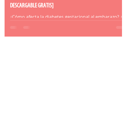
DESCARGABLE GRATIS]
¿Cómo afecta la diabetes gestacional al embarazo? ¿y
al entrenamiento? Descubre un poco más sobre ella.