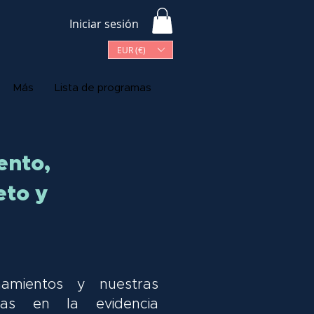
Iniciar sesión
EUR (€)
Más
Lista de programas
ento,
eto y
amientos y nuestras
das en la evidencia