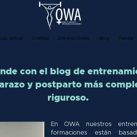
Aula Virtual
OWApp
Entreno Online
Blog
Tienda
nde con el blog de entrenami
razo y postparto más compl
riguroso.
En OWA nuestros entren
formaciones están basa