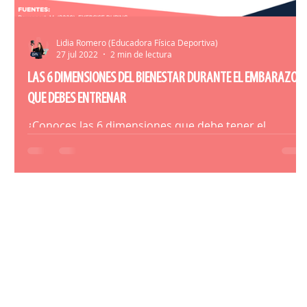
Lidia Romero (Educadora Física Deportiva)
27 jul 2022
2 min de lectura
LAS 6 DIMENSIONES DEL BIENESTAR DURANTE EL EMBARAZO
QUE DEBES ENTRENAR
¿Conoces las 6 dimensiones que debe tener el
entrenamiento más allá de la física? Descúbrelas aquí.