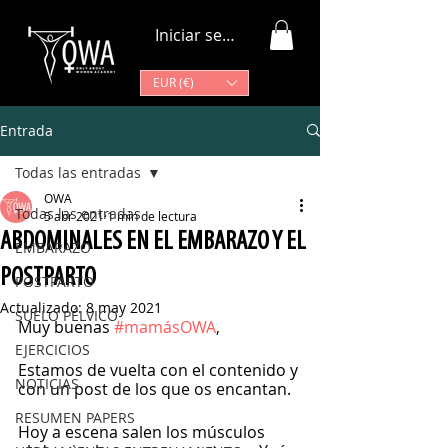
Iniciar sesión
EUR (€)
Entrada
Todas las entradas
OWA
Todas las entradas
5 abr 2021
1 min de lectura
ABDOMINALES EN EL EMBARAZO Y EL
EMBARAZO
POSTPARTO
POSTPARTO
Actualizado:
8 may 2021
SUELO PÉLVICO
Muy buenas 
#mamásOWA
, 
EJERCICIOS
Estamos de vuelta con el contenido y 
NOTICIAS
con un post de los que os encantan.
RESUMEN PAPERS
Hoy a escena salen los músculos 