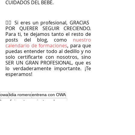
CUIDADOS DEL BEBÉ.
🏋️‍♀️ Si eres un profesional, GRACIAS 
POR QUERER SEGUIR CRECIENDO. 
Para ti, te dejamos tanto el resto de 
posts del blog, como
 nuestro 
calendario de formaciones
, para que 
puedas entender todo al dedillo y no 
solo certificarte con nosotros, sino 
SER UN GRAN PROFESIONAL, que es 
lo verdaderamente importante. ¡Te 
esperamos!
owa
lidia romero
entrena con OWA
beneficio entrenamiento embarazo
entrenar durante el embarazo
embarazada
post parto
embarazada OWA
post parto OWA
movilidad
POSTPARTO
EMBARAZO