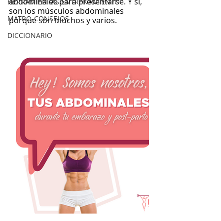
abdominales para presentarse. Y sí, 
HERRAMIENTAS ENTRENAMIENTO
son los músculos abdominales 
MATRO-CONSEJOS
porque son muchos y varios.
DICCIONARIO