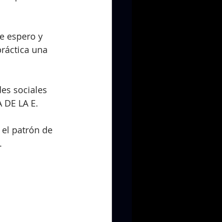
e espero y 
ráctica una 
es sociales 
A DE LA E.
 el patrón de 
.