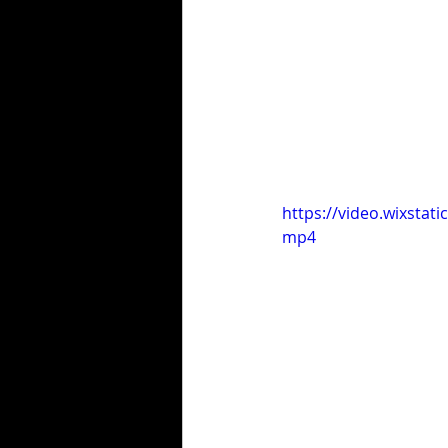
https://video.wixsta
mp4