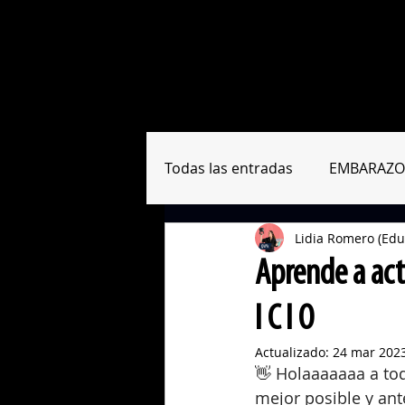
Sobre nosotras
Formación
Todas las entradas
EMBARAZO
Lidia Romero (Edu
RESUMEN PAPERS
HERRA
Aprende a acti
I C I O
Actualizado:
24 mar 202
👋 Holaaaaaaa a tod
mejor posible y ant