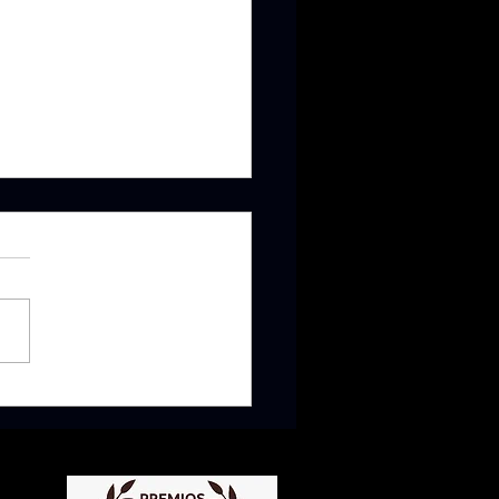
 FLOW: PARA QUÉ SIRVE Y SU
CIA. [GUÍA COMPLETA]