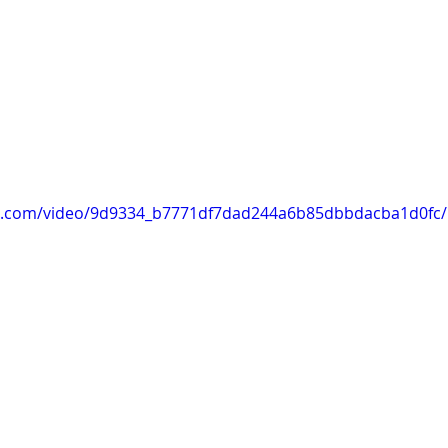
tic.com/video/9d9334_b7771df7dad244a6b85dbbdacba1d0fc/