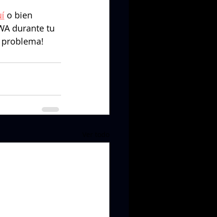
í
 o bien 
WA durante tu 
n problema!
Ver todo