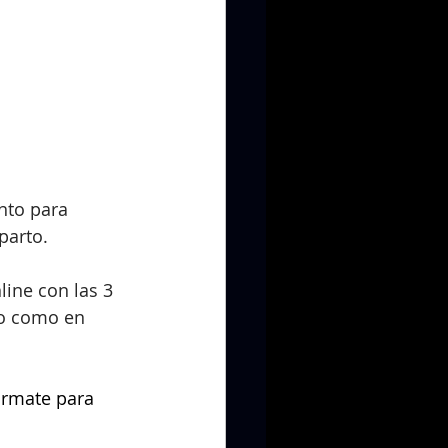
nto para 
parto.
ine con las 3 
o como en 
órmate para 