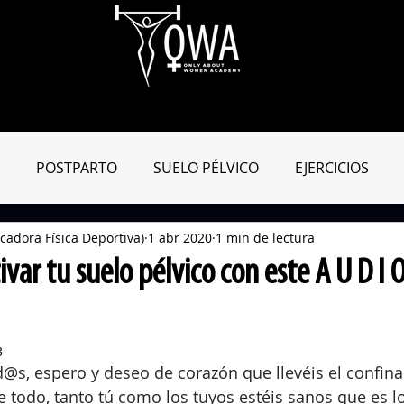
Aula Virtual
OWApp
Entreno Online
Blog
Tienda
POSTPARTO
SUELO PÉLVICO
EJERCICIOS
cadora Física Deportiva)
1 abr 2020
1 min de lectura
MIENTAS ENTRENAMIENTO
MATRO-CONSEJOS
DIC
var tu suelo pélvico con este A U D I O 
3
@s, espero y deseo de corazón que llevéis el confina
e todo, tanto tú como los tuyos estéis sanos que es l