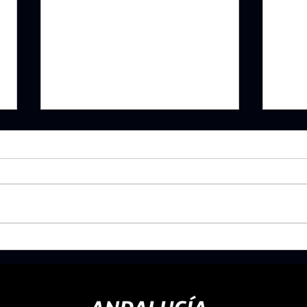
ACTUALIZACIONES 2025: GUÍAS
WINNER
POSTPARTO, ACTIVIDAD FÍSICA Y SUEÑO
EVIDEN