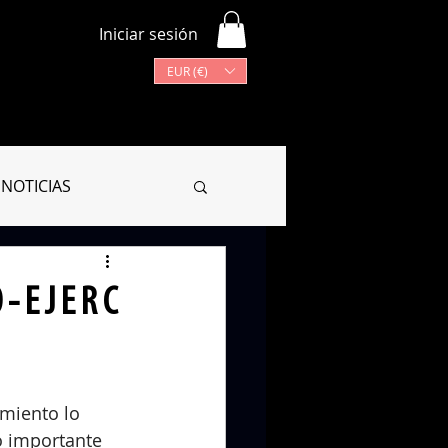
Iniciar sesión
EUR (€)
Más
Lista de programas
NOTICIAS
CIONARIO
- E J E R C
miento lo 
o importante 