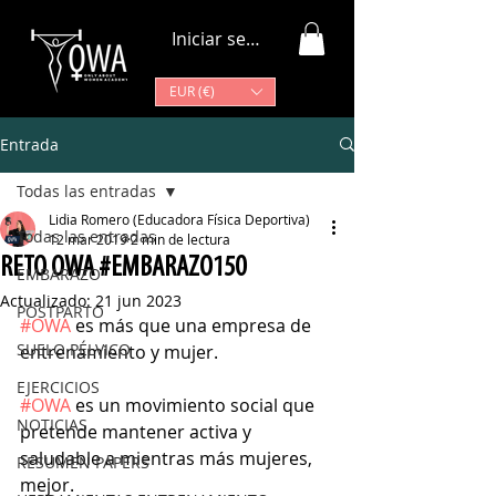
Iniciar sesión
EUR (€)
Entrada
Todas las entradas
Lidia Romero (Educadora Física Deportiva)
Todas las entradas
12 mar 2019
2 min de lectura
RETO OWA #EMBARAZO150
EMBARAZO
Actualizado:
21 jun 2023
POSTPARTO
#OWA
 es más que una empresa de 
SUELO PÉLVICO
entrenamiento y mujer. 
EJERCICIOS
#OWA
 es un movimiento social que 
NOTICIAS
pretende mantener activa y 
saludable a mientras más mujeres, 
RESUMEN PAPERS
mejor. 