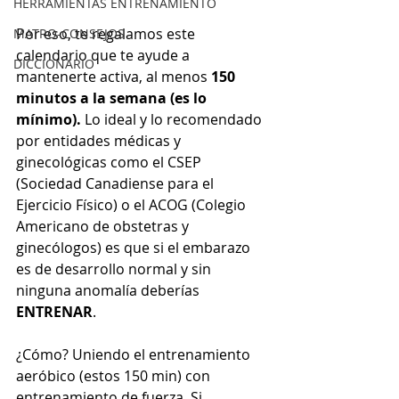
HERRAMIENTAS ENTRENAMIENTO
Por eso, te regalamos este 
MATRO-CONSEJOS
calendario que te ayude a 
DICCIONARIO
mantenerte activa, al menos 
150 
minutos a la semana (es lo 
mínimo).
 Lo ideal y lo recomendado 
por entidades médicas y 
ginecológicas como el CSEP 
(Sociedad Canadiense para el 
Ejercicio Físico) o el ACOG (Colegio 
Americano de obstetras y 
ginecólogos) es que si el embarazo 
es de desarrollo normal y sin 
ninguna anomalía deberías 
ENTRENAR
. 
¿Cómo? Uniendo el entrenamiento 
aeróbico (estos 150 min) con 
entrenamiento de fuerza. Si 