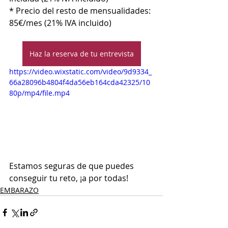
* Precio del resto de mensualidades: 
85€/mes (21% IVA incluido)
Haz la reserva de tu entrevista
https://video.wixstatic.com/video/9d9334_
66a28096b4804f4da56eb164cda42325/10
80p/mp4/file.mp4
Estamos seguras de que puedes 
conseguir tu reto, ¡a por todas!
EMBARAZO