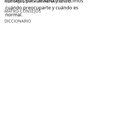
consejos para aliviarla y te decimos 
HERRAMIENTAS ENTRENAMIENTO
cuándo preocuparte y cuándo es 
MATRO-CONSEJOS
normal.
DICCIONARIO