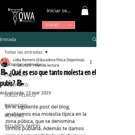
Iniciar sesión
EUR (€)
Entrada
Todas las entradas
Lidia Romero (Educadora Física Deportiva)
Todas las entradas
3 feb 2020
1 min de lectura
📝 ¿Qué es eso que tanto molesta en el
EMBARAZO
pubis? 📝
POSTPARTO
Actualizado:
17 mar 2023
SUELO PÉLVICO
EJERCICIOS
En el siguiente post del blog, 
analizamos esa molestia típica en la 
NOTICIAS
zona púbica, que se denomina 
RESUMEN PAPERS
sínfisis pubiana. Además te damos 