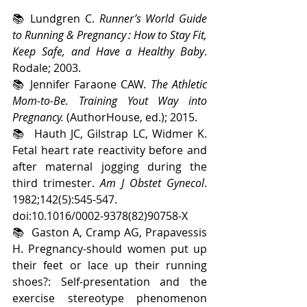
📚 Lundgren C. 
Runner’s World Guide 
to Running & Pregnancy : How to Stay Fit, 
Keep Safe, and Have a Healthy Baby
. 
Rodale; 2003.
📚 Jennifer Faraone CAW. 
The Athletic 
Mom-to-Be. Training Yout Way into 
Pregnancy.
 (AuthorHouse, ed.); 2015.
📚  Hauth JC, Gilstrap LC, Widmer K. 
Fetal heart rate reactivity before and 
after maternal jogging during the 
third trimester. 
Am J Obstet Gynecol
. 
1982;142(5):545-547. 
doi:10.1016/0002-9378(82)90758-X
📚  Gaston A, Cramp AG, Prapavessis 
H. Pregnancy-should women put up 
their feet or lace up their running 
shoes?: Self-presentation and the 
exercise stereotype phenomenon 