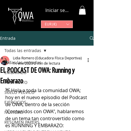
Iniciar sesión
EUR (€)
Entrada
Todas las entradas
Lidia Romero (Educadora Física Deportiva)
Todas las entradas
14 ene 2020
2 min de lectura
EL PODCAST DE OWA: Running y
EMBARAZO
Embarazo
POSTPARTO
👋 Hola a toda la comunidad OWA; 
SUELO PÉLVICO
hoy en el nuevo episodio del Podcast 
EJERCICIOS
de OWA, dentro de la sección 
"Contenidos con OWA", hablaremos 
NOTICIAS
de un tema tan controvertido como 
RESUMEN PAPERS
es RUNNING Y EMBARAZO: