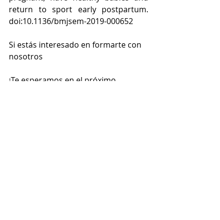
return to sport early postpartum. 
doi:10.1136/bmjsem-2019-000652
Si estás interesado en formarte con 
nosotros
¡Te esperamos en el próximo 
episodio!
EMBARAZO
Entradas recientes
Ver todo