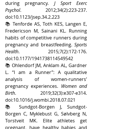
during pregnancy. 
J Sport Exerc 
Psychol
. 2012;34(2):223-237. 
doi:10.1123/jsep.34.2.223
📚 Tenforde AS, Toth KES, Langen E, 
Fredericson M, Sainani KL. Running 
habits of competitive runners during 
pregnancy and breastfeeding. 
Sports 
Health
. 2015;7(2):172-176. 
doi:10.1177/1941738114549542
📚 Ohlendorf JM, Anklam AL, Gardner 
L. “I am a Runner”: A qualitative 
analysis of women-runners’ 
pregnancy experiences. 
Women and 
Birth
. 2019;32(3):e307-e314. 
doi:10.1016/j.wombi.2018.07.021
📚 Sundgot-Borgen J, Sundgot-
Borgen C, Myklebust G, Sølvberg N, 
Torstveit MK. Elite athletes get 
pregnant, have healthy babies and 