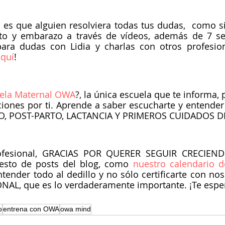
 es que alguien resolviera todas tus dudas,  como si 
to y embarazo a través de vídeos, además de 7 ses
ra dudas con Lidia y charlas con otros profesiona
aquí
!
uela Maternal OWA
?, la única escuela que te informa,
ciones por ti. Aprende a saber escucharte y entender 
TO, POST-PARTO, LACTANCIA Y PRIMEROS CUIDADOS D
profesional, GRACIAS POR QUERER SEGUIR CRECIENDO.
esto de posts del blog, como
 nuestro calendario 
ender todo al dedillo y no sólo certificarte con noso
AL, que es lo verdaderamente importante. ¡Te esp
o
entrena con OWA
owa mind