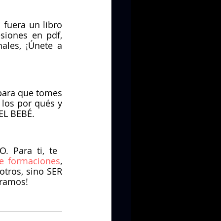
fuera un libro 
iones en pdf, 
les, ¡Únete a 
 para que tomes 
los por qués y 
EL BEBÉ.
 Para ti, te 
de formaciones
, 
tros, sino SER 
eramos!