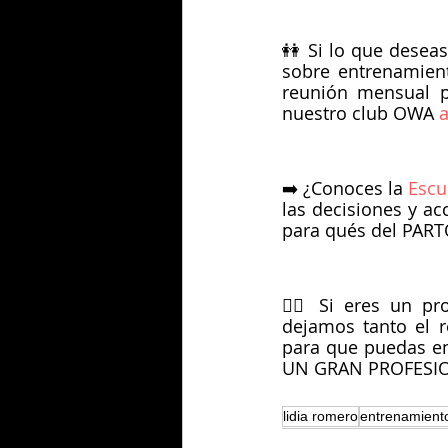
👭 Si lo que deseas
sobre entrenamien
reunión mensual pa
nuestro club OWA
 
➡️ ¿Conoces la
 Esc
las decisiones y ac
para qués del PAR
🏋️‍♀️ Si eres un 
dejamos tanto el r
para que puedas ent
UN GRAN PROFESION
lidia romero
entrenamient