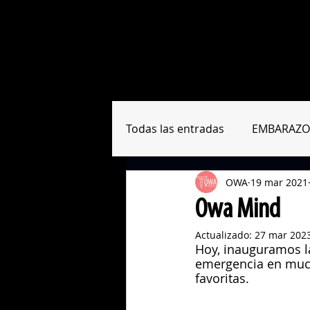
Sobre nosotras
Formación
Todas las entradas
EMBARAZO
OWA
19 mar 2021
RESUMEN PAPERS
HERRA
Owa Mind
Actualizado:
27 mar 202
Hoy, inauguramos l
emergencia en much
favoritas.