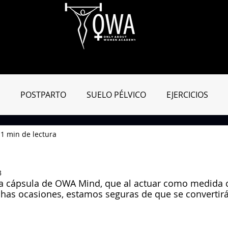
Aula Virtual
OWApp
Entreno Online
Blog
Tienda
POSTPARTO
SUELO PÉLVICO
EJERCICIOS
1 min de lectura
MIENTAS ENTRENAMIENTO
MATRO-CONSEJOS
DIC
3
a cápsula de OWA Mind, que al actuar como medida c
as ocasiones, estamos seguras de que se convertirá