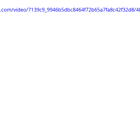
tic.com/video/7139c9_9946b5dbc8464f72b65a7fa8c42f32d8/4