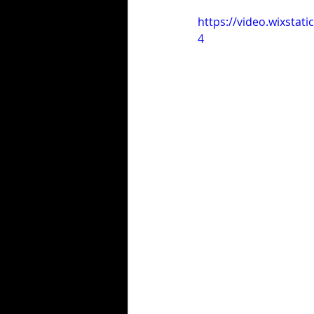
https://video.wixsta
4