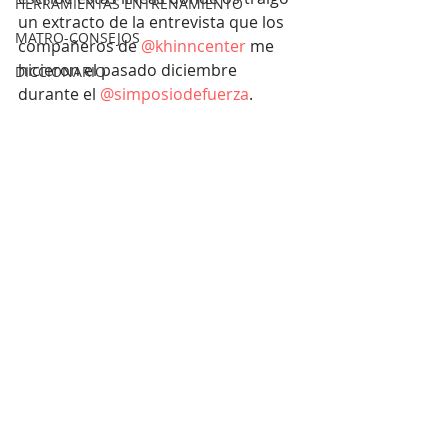
HERRAMIENTAS ENTRENAMIENTO
un extracto de la entrevista que los 
MATRO-CONSEJOS
compañeros de 
@khinncenter
me 
hicieron el pasado diciembre 
DICCIONARIO
durante el 
@simposiodefuerza
.