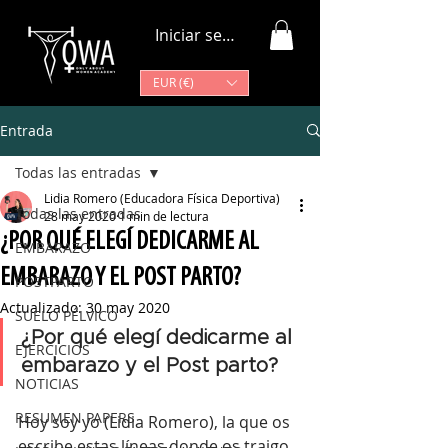
Iniciar sesión
EUR (€)
Entrada
Todas las entradas
Lidia Romero (Educadora Física Deportiva)
Todas las entradas
28 may 2020
1 min de lectura
¿POR QUÉ ELEGÍ DEDICARME AL
EMBARAZO
EMBARAZO Y EL POST PARTO?
POSTPARTO
Actualizado:
30 may 2020
SUELO PÉLVICO
¿Por qué elegí dedicarme al 
EJERCICIOS
embarazo y el Post parto?
NOTICIAS
RESUMEN PAPERS
Hoy soy yo (Lidia Romero), la que os 
escribe estas líneas donde os traigo 