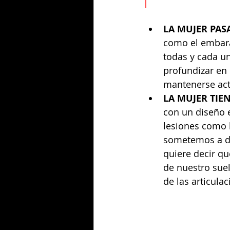
LA MUJER PAS
como el embaraz
todas y cada un
profundizar en
mantenerse act
LA MUJER TIE
con un diseño e
lesiones como l
sometemos a de
quiere decir q
de nuestro suel
de las articula