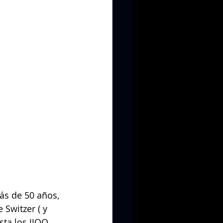
ás de 50 años, 
 Switzer ( y 
ta los JJOO 