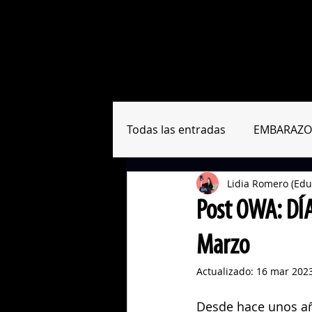
Sobre nosotras
Formación
Todas las entradas
EMBARAZO
Lidia Romero (Edu
RESUMEN PAPERS
HERRA
Post OWA: DÍA
Marzo
Actualizado:
16 mar 202
Desde hace unos añ