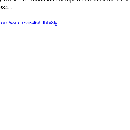
984...
.com/watch?v=s46AUbbi8Ig