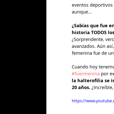
eventos deportivos 
aunque...
¿Sabías que fue en
historia TODOS lo
¿Sorprendente, ver
avanzados. Aún así,
femenina fue de un 
Cuando hoy tenemos
#fuermenina
 por e
la halterofilia se 
20 años. 
¿Increíble,
https://www.youtube