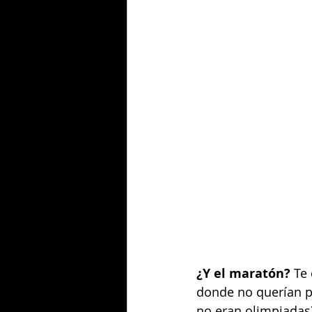
¿Y el maratón? 
Te
donde no querían pe
no eran olimpiadas)