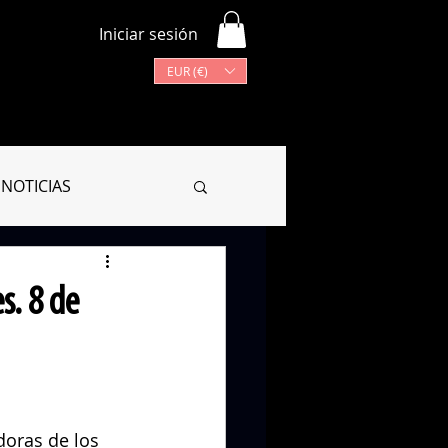
Iniciar sesión
EUR (€)
Más
Lista de programas
NOTICIAS
CIONARIO
s. 8 de
oras de los 