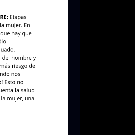
RE: 
Etapas 
la mujer. En 
 que hay que 
lo 
cuado.
a del hombre y 
 más riesgo de 
ando nos 
! Esto no 
enta la salud 
 la mujer, una 