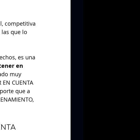
, competitiva 
 las que lo 
echos, es una 
tener en 
tado muy 
ER EN CUENTA 
porte que a 
TRENAMIENTO, 
ENTA 