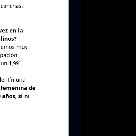
 canchas, 
ez en la 
linos? 
reemos muy 
ipación 
 un 1,9%.
lentín una 
n femenina de 
años, sí ni 