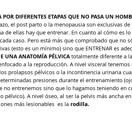
A POR DIFERENTES ETAPAS QUE NO PASA UN HOMB
o, el post parto o la menopausia son exclusivas de 
a de ellas hay que entrenar. En cuanto al cómo es lo
 cada caso. Pero está más que comprobado que no só
ivas (esto es un mínimo) sino que ENTRENAR es ade
NE UNA ANATOMÍA PÉLVICA
 totalmente diferente a l
nfocado a la reproducción. A nivel visceral tenemos
os prolapsos pélvicos o la incontinencia urinaria cu
terminadas presiones durante el entrenamiento (ojo
ue no entrenemos sino que lo hagamos teniendo en cu
o pélvico). A nivel óseo, al ser la pelvis más ancha en
ciones más lesionables  es la 
rodilla.