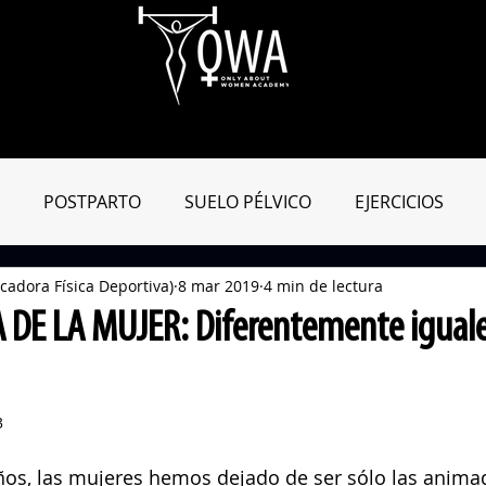
Aula Virtual
OWApp
Entreno Online
Blog
Tienda
POSTPARTO
SUELO PÉLVICO
EJERCICIOS
cadora Física Deportiva)
8 mar 2019
4 min de lectura
MIENTAS ENTRENAMIENTO
MATRO-CONSEJOS
DIC
 DE LA MUJER: Diferentemente iguale
3
os, las mujeres hemos dejado de ser sólo las animad