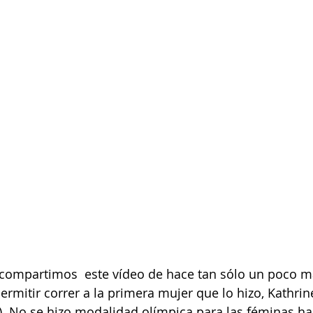
 compartimos  este vídeo de hace tan sólo un poco m
rmitir correr a la primera mujer que lo hizo, Kathrine
. No se hizo modalidad olímpica para las féminas has