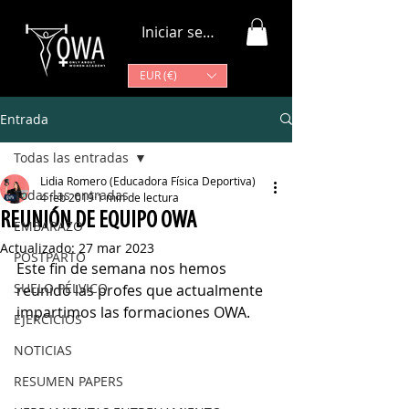
Iniciar sesión
EUR (€)
Entrada
Todas las entradas
Lidia Romero (Educadora Física Deportiva)
Todas las entradas
4 feb 2019
1 min de lectura
REUNIÓN DE EQUIPO OWA
EMBARAZO
Actualizado:
27 mar 2023
POSTPARTO
Este fin de semana nos hemos 
SUELO PÉLVICO
reunido las profes que actualmente 
impartimos las formaciones OWA.
EJERCICIOS
NOTICIAS
RESUMEN PAPERS