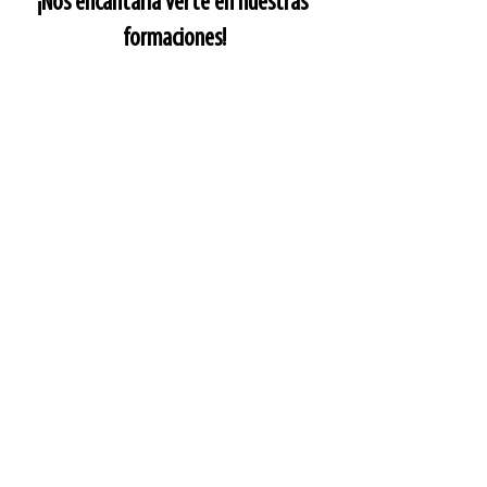
¡Nos encantaría verte en nuestras 
formaciones!
Entradas recientes
Ver todo