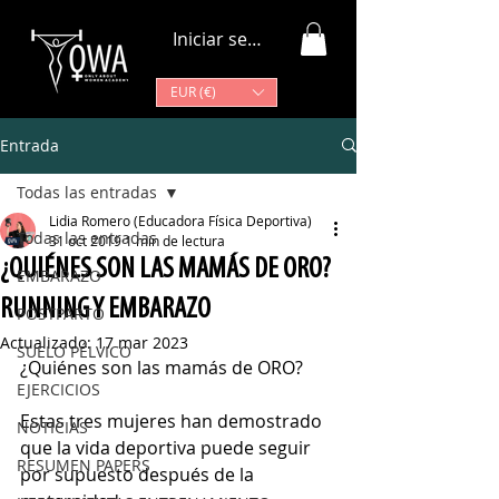
Iniciar sesión
EUR (€)
Entrada
Todas las entradas
Lidia Romero (Educadora Física Deportiva)
Todas las entradas
31 oct 2019
1 min de lectura
¿QUIÉNES SON LAS MAMÁS DE ORO?
EMBARAZO
RUNNING Y EMBARAZO
POSTPARTO
Actualizado:
17 mar 2023
SUELO PÉLVICO
¿Quiénes son las mamás de ORO?
EJERCICIOS
Estas tres mujeres han demostrado 
NOTICIAS
que la vida deportiva puede seguir 
RESUMEN PAPERS
por supuesto después de la 