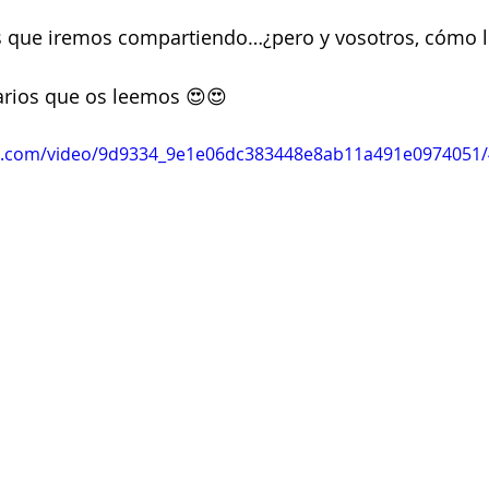
que iremos compartiendo…¿pero y vosotros, cómo l
rios que os leemos 😍😍
tic.com/video/9d9334_9e1e06dc383448e8ab11a491e0974051/