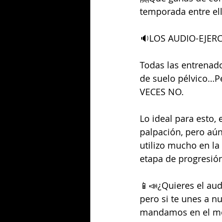
temporada entre el
🔉LOS AUDIO-EJERC
Todas las entrenado
de suelo pélvico…P
VECES NO.
Lo ideal para esto,
palpación, pero aún
utilizo mucho en la
etapa de progresión
📱📣¿Quieres el aud
pero si te unes a n
mandamos en el m