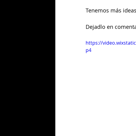
Tenemos más ideas 
Dejadlo en comenta
https://video.wixsta
p4