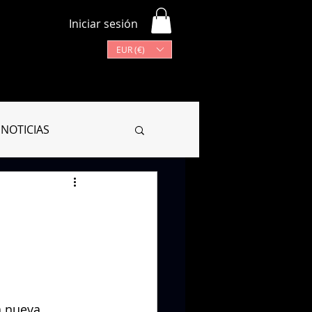
Iniciar sesión
EUR (€)
Más
Lista de programas
NOTICIAS
CIONARIO
 nueva 