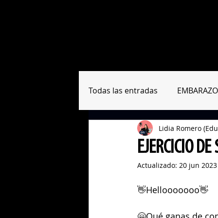
Sobre nosotras
Formación
Todas las entradas
EMBARAZO
Lidia Romero (Edu
RESUMEN PAPERS
HERRA
EJERCICIO DE 
Actualizado:
20 jun 2023
👋Hellooooooo👋
🤗Qué ganas de com