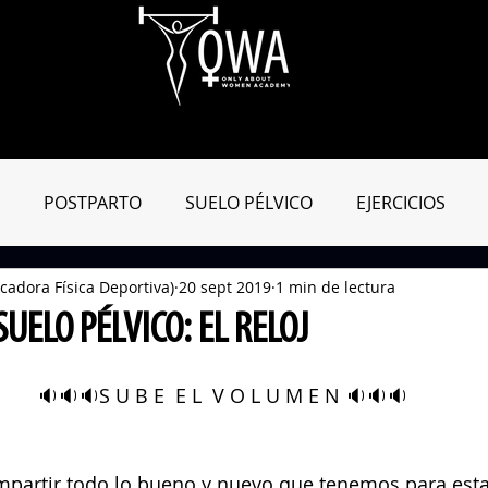
Aula Virtual
OWApp
Entreno Online
Blog
Tienda
POSTPARTO
SUELO PÉLVICO
EJERCICIOS
cadora Física Deportiva)
20 sept 2019
1 min de lectura
MIENTAS ENTRENAMIENTO
MATRO-CONSEJOS
DIC
SUELO PÉLVICO: EL RELOJ
🔉🔉🔉S U B E  E L  V O L U M E N 🔉🔉🔉
partir todo lo bueno y nuevo que tenemos para esta