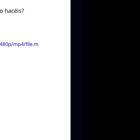
o hacéis?
480p/mp4/file.m