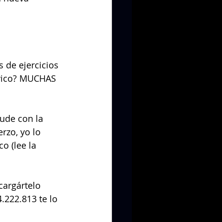
 de ejercicios 
vico? MUCHAS 
ude con la 
rzo, yo lo 
o (lee la 
cargártelo 
222.813 te lo 