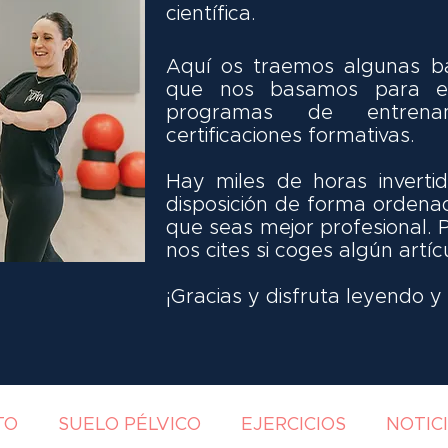
científica.
Aquí os traemos algunas ba
que nos basamos para el
programas de entrena
certificaciones formativas.
Hay miles de horas invert
disposición de forma ordena
que seas mejor profesional. 
nos cites si coges algún artíc
¡Gracias y disfruta leyendo 
TO
SUELO PÉLVICO
EJERCICIOS
NOTIC