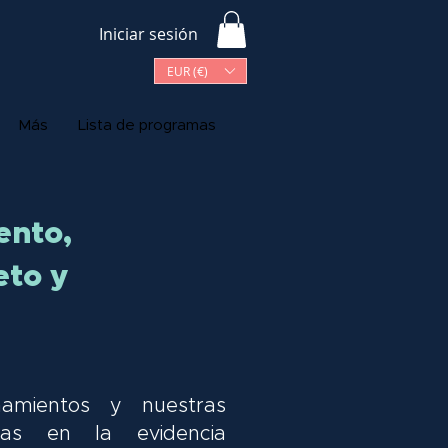
Iniciar sesión
EUR (€)
Más
Lista de programas
ento,
eto y
amientos y nuestras
das en la evidencia