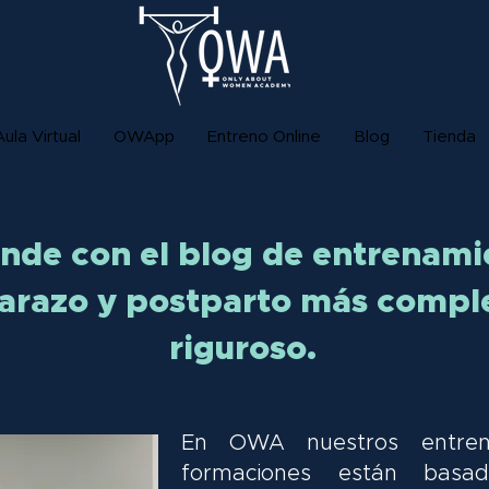
Aula Virtual
OWApp
Entreno Online
Blog
Tienda
nde con el blog de entrenami
razo y postparto más compl
riguroso.
En OWA nuestros entren
formaciones están basa