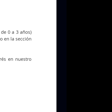
e 0 a 3 años) 
o en la sección 
és en nuestro 