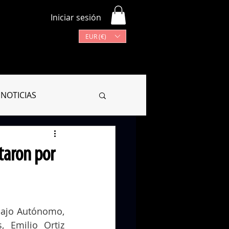
Iniciar sesión
EUR (€)
Más
Lista de programas
NOTICIAS
CIONARIO
itaron por
bajo Autónomo, 
 Emilio Ortiz 