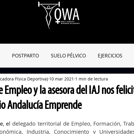
Aula Virtual
OWApp
Entreno Online
Blog
Tienda
POSTPARTO
SUELO PÉLVICO
EJERCICIOS
cadora Física Deportiva)
10 mar 2021
1 min de lectura
MIENTAS ENTRENAMIENTO
MATRO-CONSEJOS
DIC
 Empleo y la asesora del IAJ nos felic
io Andalucía Emprende
e, e
l delegado territorial de Empleo, Formación, Tra
onómica, Industria, Conocimiento y Universidades,