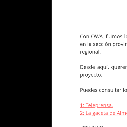
Con OWA, fuimos lo
en la sección provin
regional. 
Desde aquí, quere
proyecto.
Puedes consultar lo
1: Teleprensa.
2: La gaceta de Alme