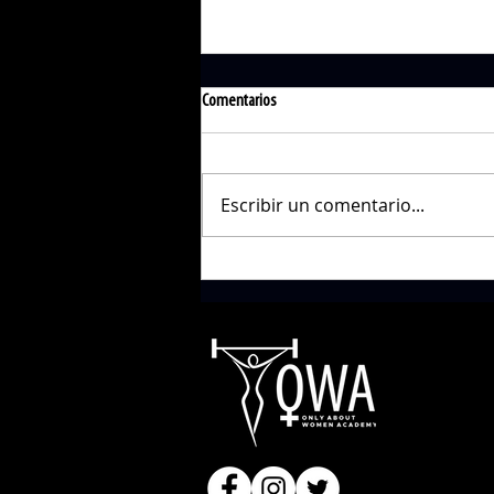
Comentarios
Escribir un comentario...
Entrevista a Lidia Romero: entrenamiento
en embarazo y postparto por 27 días por
España