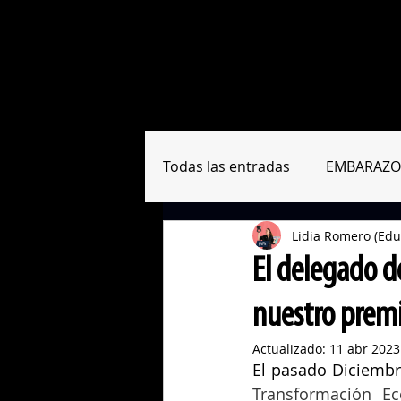
Sobre nosotras
Formación
Todas las entradas
EMBARAZO
Lidia Romero (Edu
RESUMEN PAPERS
HERRA
El delegado de
nuestro prem
Actualizado:
11 abr 2023
El pasado Diciembr
Transformación Ec