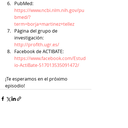
PubMed: 
https://www.ncbi.nlm.nih.gov/pu
bmed/?
term=borja+martinez+tellez
Página del grupo de 
investigación: 
http://profith.ugr.es/
Facebook de ACTIBATE: 
https://www.facebook.com/Estud
io-ActiBate-517013535091472/
¡Te esperamos en el próximo 
episodio!