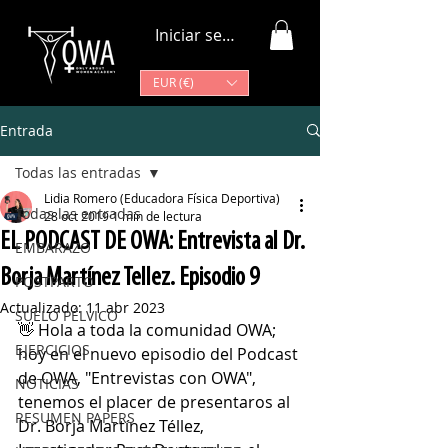
Iniciar sesión
EUR (€)
Entrada
Todas las entradas
Lidia Romero (Educadora Física Deportiva)
Todas las entradas
28 oct 2019
1 min de lectura
EL PODCAST DE OWA: Entrevista al Dr.
EMBARAZO
Borja Martínez Tellez. Episodio 9
POSTPARTO
Actualizado:
11 abr 2023
SUELO PÉLVICO
👋 Hola a toda la comunidad OWA; 
EJERCICIOS
hoy en el nuevo episodio del Podcast 
de OWA, "Entrevistas con OWA", 
NOTICIAS
tenemos el placer de presentaros al 
RESUMEN PAPERS
Dr. Borja Martínez Téllez, 