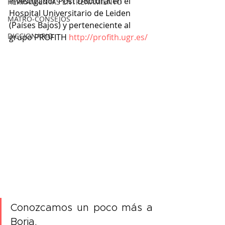
Investigador Post Doctoral en el 
HERRAMIENTAS ENTRENAMIENTO
Hospital Universitario de Leiden 
MATRO-CONSEJOS
(Países Bajos) y perteneciente al 
DICCIONARIO
grupo PROFITH 
http://profith.ugr.es/
Conozcamos un poco más a 
Borja.