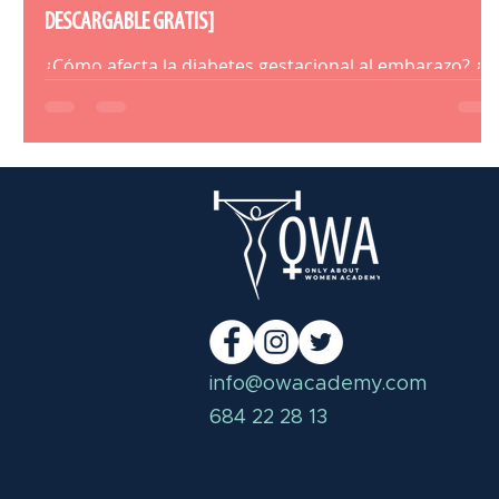
DESCARGABLE GRATIS]
¿Cómo afecta la diabetes gestacional al embarazo? ¿y
al entrenamiento? Descubre un poco más sobre ella.
info@owacademy.com
684 22 28 13