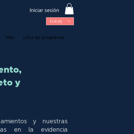
Iniciar sesión
EUR (€)
Más
Lista de programas
ento,
eto y
amientos y nuestras
das en la evidencia