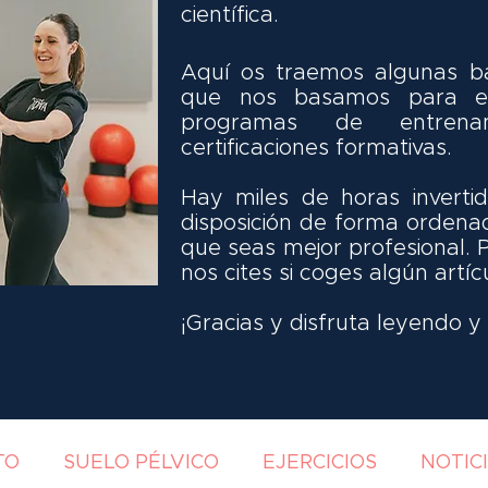
científica.
Aquí os traemos algunas ba
que nos basamos para el
programas de entrena
certificaciones formativas.
Hay miles de horas invert
disposición de forma ordena
que seas mejor profesional. 
nos cites si coges algún artíc
¡Gracias y disfruta leyendo 
TO
SUELO PÉLVICO
EJERCICIOS
NOTIC