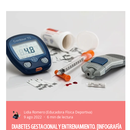
HERRAMIENTAS ENTRENAMIENTO
MATR
Lidia Romero (Educadora Física Deportiva)
9 ago 2022
6 min de lectura
DIABETES GESTACIONAL Y ENTRENAMIENTO. [INFOGRAFÍA