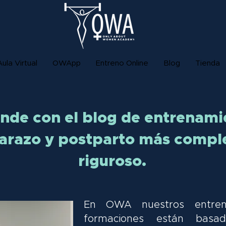
Aula Virtual
OWApp
Entreno Online
Blog
Tienda
nde con el blog de entrenami
razo y postparto más compl
riguroso.
En OWA nuestros entren
formaciones están basa