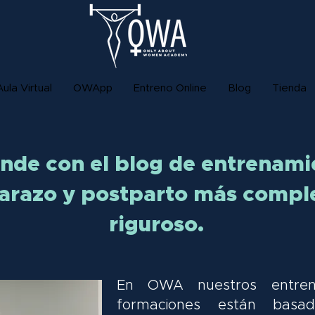
Aula Virtual
OWApp
Entreno Online
Blog
Tienda
nde con el blog de entrenami
razo y postparto más compl
riguroso.
En OWA nuestros entren
formaciones están basa