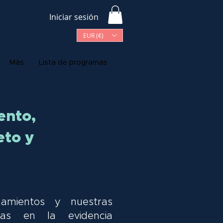
Iniciar sesión
EUR (€)
Más
Lista de programas
ento,
eto y
amientos y nuestras
das en la evidencia