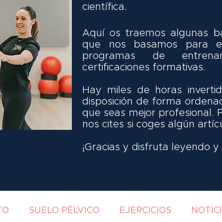
científica.
Aquí os traemos algunas ba
que nos basamos para el
programas de entrena
certificaciones formativas.
Hay miles de horas invert
disposición de forma ordena
que seas mejor profesional. 
nos cites si coges algún artíc
¡Gracias y disfruta leyendo 
TO
SUELO PÉLVICO
EJERCICIOS
NOTIC