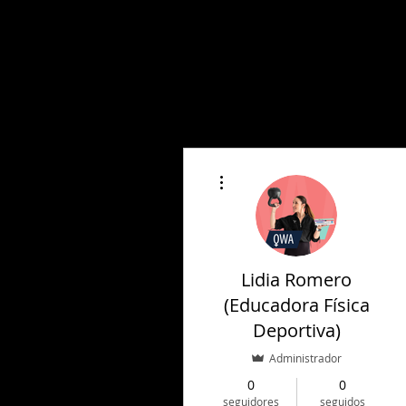
Sobre nosotras
Formación
Más acciones
Lidia Romero
(Educadora Física
Deportiva)
Administrador
0
0
seguidores
seguidos