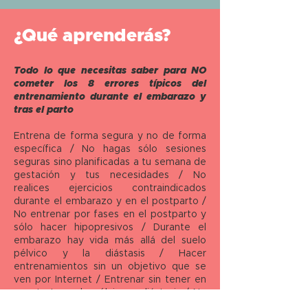
¿Qué aprenderás?
Todo lo que necesitas saber para NO
cometer los 8 errores típicos del
entrenamiento durante el embarazo y
tras el parto
Entrena de forma segura y no de forma
específica / No hagas sólo sesiones
seguras sino planificadas a tu semana de
gestación y tus necesidades / No
realices ejercicios contraindicados
durante el embarazo y en el postparto /
No entrenar por fases en el postparto y
sólo hacer hipopresivos / Durante el
embarazo hay vida más allá del suelo
pélvico y la diástasis / Hacer
entrenamientos sin un objetivo que se
ven por Internet / Entrenar sin tener en
cuenta tu suelo pélvico y diástasis / No
seas un número más y se el
MOTOR
y