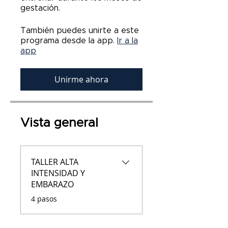
gestación.
También puedes unirte a este
programa desde la app.
Ir a la
app
Unirme ahora
Vista general
TALLER ALTA
INTENSIDAD Y
EMBARAZO
.
4 pasos