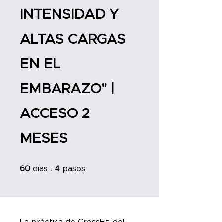
INTENSIDAD Y
ALTAS CARGAS
EN EL
EMBARAZO" |
ACCESO 2
MESES
60 días
4 pasos
60
días
4
pasos
La práctica de CrossFit, del