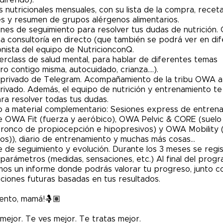
diferido).
nes nutricionales mensuales, con su lista de la compra, recet
es y resumen de grupos alérgenos alimentarios.
iones de seguimiento para resolver tus dudas de nutrición.
na consultoría en directo (que también se podrá ver en dif
onista del equipo de NutricionconQ.
erclass de salud mental, para hablar de diferentes temas
o contigo misma, autocuidado, crianza….).
 privado de Telegram. Acompañamiento de la tribu OWA a
rivado. Además, el equipo de nutrición y entrenamiento te
ra resolver todas tus dudas.
o a material complementario: Sesiones express de entrena
e OWA Fit (fuerza y aeróbico), OWA Pelvic & CORE (suelo 
ronco de propiocepción e hipopresivos) y OWA Mobility (
tos)), diario de entrenamiento y muchas más cosas…
e de seguimiento y evolución. Durante los 3 meses se regi
parámetros (medidas, sensaciones, etc.) Al final del prog
os un informe donde podrás valorar tu progreso, junto c
iones futuras basadas en tus resultados.
ento, mamá!🤱🏽
mejor. Te ves mejor. Te tratas mejor.