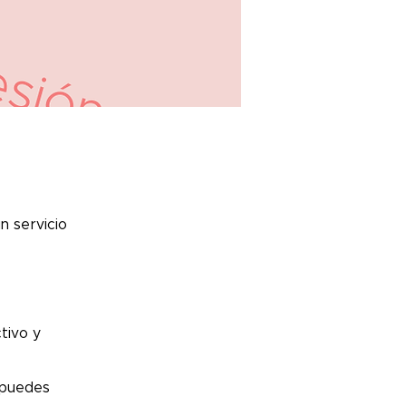
 servicio
ctivo y
 puedes