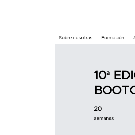
Sobre nosotras
Formación
10ª E
BOOT
20 semanas
20
semanas