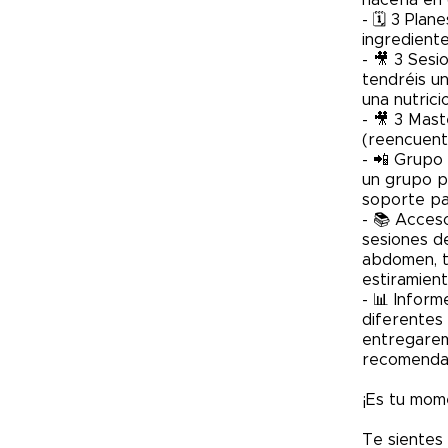
hacerla en 
- 🗓️ 3 Pla
ingredient
- 🎥 3 Ses
tendréis u
una nutrici
- 🎥 3 Mast
(reencuentr
- 📲 Grupo
un grupo p
soporte pa
- 📚 Acces
sesiones d
abdomen, t
estiramien
- 📊 Inform
diferentes 
entregarem
recomendac
¡Es tu mom
Te sientes 