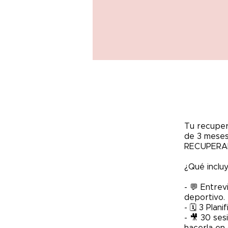
Tu recuper
de 3 meses
RECUPERA
¿Qué incluy
- 💬 Entrev
deportivo.
- 🗓️ 3 Pla
- 🎥 30 se