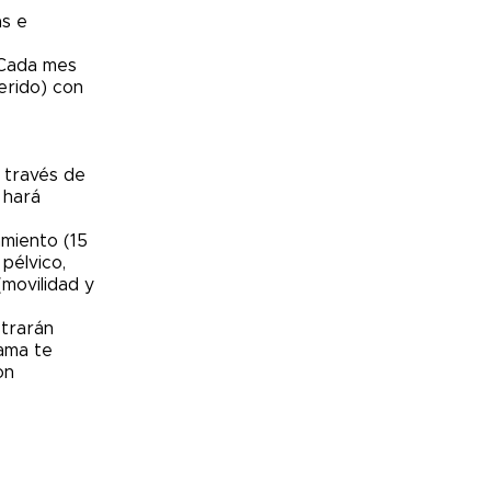
as e
 Cada mes
erido) con
 través de
 hará
miento (15
pélvico,
movilidad y
strarán
rama te
on