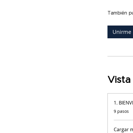
También pu
Unirme 
Vista
1. BIE
.
9 pasos
Cargar 