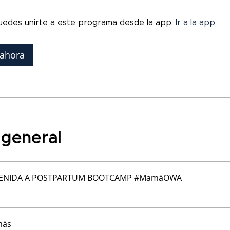
edes unirte a este programa desde la app.
Ir a la app
ahora
 general
NVENIDA A POSTPARTUM BOOTCAMP #MamáOWA
más