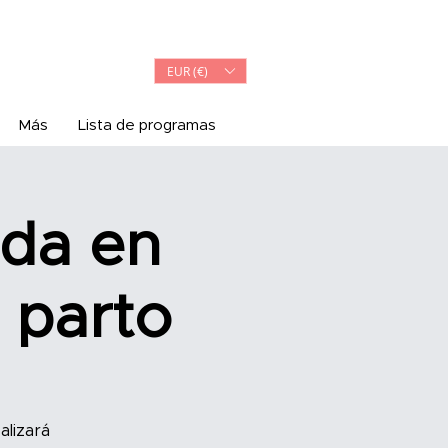
Iniciar sesión
EUR (€)
Más
Lista de programas
ada en
 parto
alizará