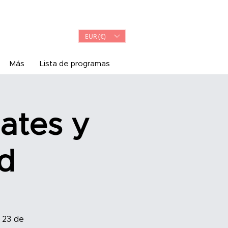
Iniciar sesión
EUR (€)
Más
Lista de programas
lates y
d
a 23 de