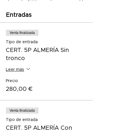
alumnado, OWA no se hace responsable
de los gastos de gestión por parte de la
plataforma digital que correrá a cargo de
Entradas
la persona inscrita.
Venta finalizada
Tipo de entrada
CERT. 5P ALMERÍA Sin
tronco
Leer más
Precio
280,00 €
Venta finalizada
Tipo de entrada
CERT. 5P ALMERÍA Con