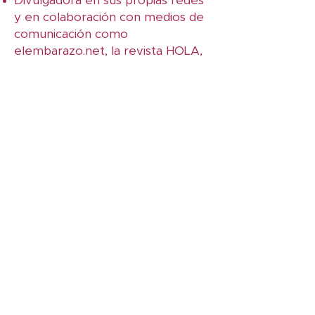
Divulgadora en sus propias redes
y en colaboración con medios de
comunicación como
elembarazo.net, la revista HOLA,
SportLife Woman, el Podcast de
Cristina Mitre y un gran etcétera.
¿Qué PRECIO tiene?
35€
Disfruta de un precio único para un
curso único.
ME APUNTO
Este CURSO
ES PARA
TI si...