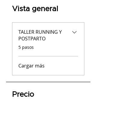
Vista general
TALLER RUNNING Y
POSTPARTO
.
5 pasos
Cargar más
Precio
2 planes disponibles, Desde
8,95 € /año + 60,50 € Primer
pago