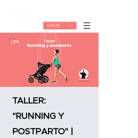
Iniciar sesión
EUR (€)
TALLER:
"RUNNING Y
POSTPARTO" |