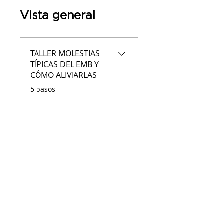
Vista general
TALLER MOLESTIAS
TÍPICAS DEL EMB Y
CÓMO ALIVIARLAS
.
5 pasos
Cargar más
Precio
2 planes disponibles, Desde
8,95 € /año