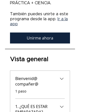
PRÁCTICA + CIENCIA.
También puedes unirte a este
programa desde la app.
Ir a la
app
Unirme ahora
Vista general
Bienvenid@
compañer@
.
1 paso
1. ¿QUÉ ES ESTAR
EMBARAZADA?