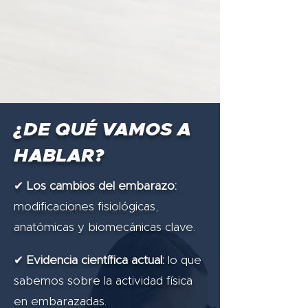
¿DE QUÉ VAMOS A
HABLAR?
✔
Los cambios del embarazo:
modificaciones fisiológicas,
anatómicas y biomecánicas clave.
✔
Evidencia científica actual:
lo que
sabemos sobre la actividad física
en embarazadas.